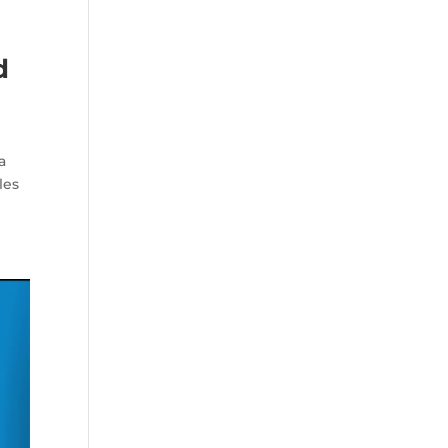
d
a
les