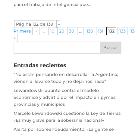
para el trabajo de inteligencia que...
Página 132 de 139
«
Primera
«
...
10
20
30
...
130
131
132
133
13
»
Entradas recientes
“No están pensando en desarrollar la Argentina;
vienen a llevarse todo y no dejarnos nada”
Lewandowski apuntó contra el modelo
económico y advirtió por el impacto en pymes,
provincias y municipios
Marcelo Lewandowski cuestionó la Ley de Tierras:
«Es muy grave para la soberanía nacional»
Alerta por sobreendeudamiento: «La gente se