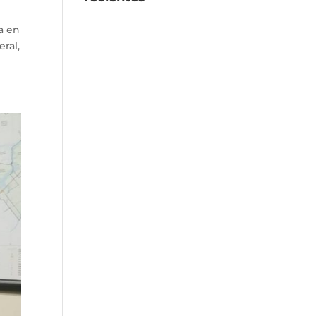
a en
ral,