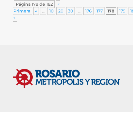
Página 178 de 182
«
Primera
«
...
10
20
30
...
176
177
178
179
1
»