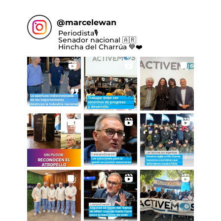
@
marcelewan
Periodista🎙️
Senador nacional 🇦🇷
Hincha del Charrúa 💙❤️