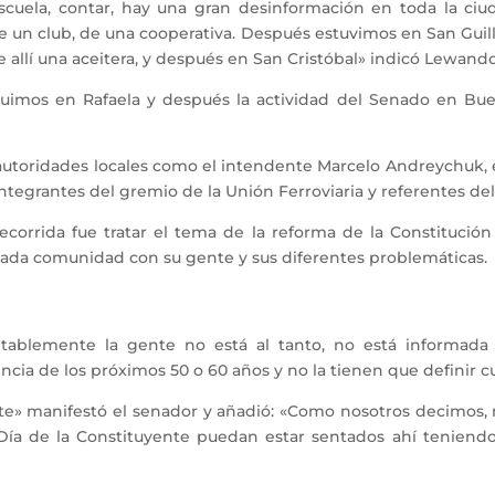
scuela, contar, hay una gran desinformación en toda la ci
e un club, de una cooperativa. Después estuvimos en San Guil
allí una aceitera, y después en San Cristóbal» indicó Lewand
uimos en Rafaela y después la actividad del Senado en Buen
 autoridades locales como el intendente Marcelo Andreychuk, e
tegrantes del gremio de la Unión Ferroviaria y referentes del P
recorrida fue tratar el tema de la reforma de la Constitución
, cada comunidad con su gente y sus diferentes problemáticas.
ntablemente la gente no está al tanto, no está informad
vincia de los próximos 50 o 60 años y no la tienen que definir cu
ente» manifestó el senador y añadió: «Como nosotros decimo
Día de la Constituyente puedan estar sentados ahí teniendo 