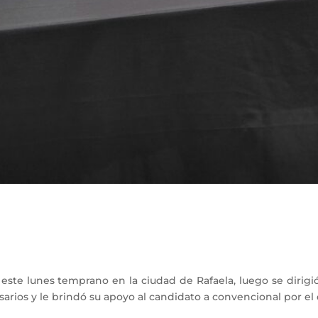
te lunes temprano en la ciudad de Rafaela, luego se dirigió 
sarios y le brindó su apoyo al candidato a convencional por e