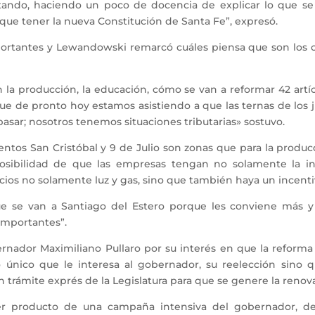
ndo, haciendo un poco de docencia de explicar lo que se v
 que tener la nueva Constitución de Santa Fe”, expresó.
mportantes y Lewandowski remarcó cuáles piensa que son los cl
la producción, la educación, cómo se van a reformar 42 art
que de pronto hoy estamos asistiendo a que las ternas de los 
asar; nosotros tenemos situaciones tributarias» sostuvo.
tos San Cristóbal y 9 de Julio son zonas que para la producció
posibilidad de que las empresas tengan no solamente la infr
vicios no solamente luz y gas, sino que también haya un incentiv
que se van a Santiago del Estero porque les conviene más y
importantes”.
ernador Maximiliano Pullaro por su interés en que la reforma
 único que le interesa al gobernador, su reelección sino 
rámite exprés de la Legislatura para que se genere la renova
ser producto de una campaña intensiva del gobernador, 