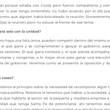
sistí porque estaba con Covid, pero fueron compañeros y co
or lo que tengo entendido, no hubo acuerdo por el día que 
 como que alguien había boicoteado la reunión. Sinceramente
ías la reunión, pero no estuve al frente de ese tema.
ará solo con la unidad?
no haya una lista única, pueden competir dentro del mismo es
 al que ganó y se comprometan a apoyar el gobierno, para
tros sectores. El que gana conduce y el que pierda acompaña
umarse y congeniar, a lo mejor sirve para ganar una elecció
 hora de gobernar. Veremos como se presente la oposición y 
s cosas?
lamos al principio sobre la necesidad de recomponer algún ti
la rosca política. Nosotros le tenemos que hablar a la sociedad
s que hablarle al sector de la pequeña y mediana empresa p
bilidad que tenga Santa Fe de potenciarse, ahí tenemos q
s y que respuesta damos a la inseguridad que desde hace años 