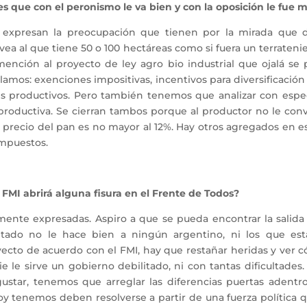
es que con el peronismo le va bien y con la oposición le fue m
expresan la preocupación que tienen por la mirada que d
a al que tiene 50 o 100 hectáreas como si fuera un terrateni
nción al proyecto de ley agro bio industrial que ojalá se
blamos: exenciones impositivas, incentivos para diversificació
es productivos. Pero también tenemos que analizar con especi
 productiva. Se cierran tambos porque al productor no le c
 el precio del pan es no mayor al 12%. Hay otros agregados en
impuestos.
 FMI abrirá alguna fisura en el Frente de Todos?
ramente expresadas. Aspiro a que se pueda encontrar la salida
tado no le hace bien a ningún argentino, ni los que está
ecto de acuerdo con el FMI, hay que restañar heridas y ver 
e le sirve un gobierno debilitado, ni con tantas dificultade
tar, tenemos que arreglar las diferencias puertas adentro 
 tenemos deben resolverse a partir de una fuerza política que