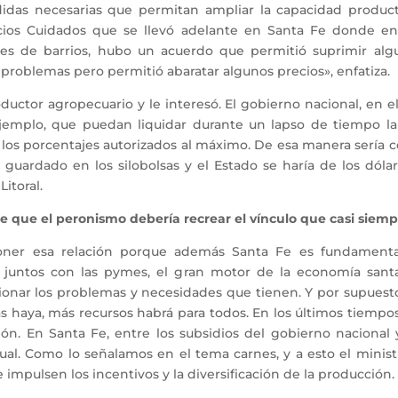
das necesarias que permitan ampliar la capacidad productiva
os Cuidados que se llevó adelante en Santa Fe donde entre
es de barrios, hubo un acuerdo que permitió suprimir alg
 problemas pero permitió abaratar algunos precios», enfatiza.
ductor agropecuario y le interesó. El gobierno nacional, en e
r ejemplo, que puedan liquidar durante un lapso de tiempo 
 los porcentajes autorizados al máximo. De esa manera sería 
 guardado en los silobolsas y el Estado se haría de los dólar
itoral.
ce que el peronismo debería recrear el vínculo que casi siemp
er esa relación porque además Santa Fe es fundamenta
s, juntos con las pymes, el gran motor de la economía san
ucionar los problemas y necesidades que tienen. Y por supue
haya, más recursos habrá para todos. En los últimos tiempos
ón. En Santa Fe, entre los subsidios del gobierno nacional y
ual. Como lo señalamos en el tema carnes, y a esto el mini
 impulsen los incentivos y la diversificación de la producción.