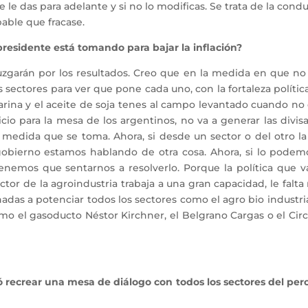
e das para adelante y si no lo modificas. Se trata de la conduc
able que fracase.
presidente está tomando para bajar la inflación?
zgarán por los resultados. Creo que en la medida en que no
sectores para ver que pone cada uno, con la fortaleza política
ina y el aceite de soja tenes al campo levantado cuando no es 
o para la mesa de los argentinos, no va a generar las divisa
edida que se toma. Ahora, si desde un sector o del otro la re
al gobierno estamos hablando de otra cosa. Ahora, si lo pod
nemos que sentarnos a resolverlo. Porque la política que va
tor de la agroindustria trabaja a una gran capacidad, le falta
das a potenciar todos los sectores como el agro bio industria
omo el gasoducto Néstor Kirchner, el Belgrano Cargas o el Circ
ó recrear una mesa de diálogo con todos los sectores del per