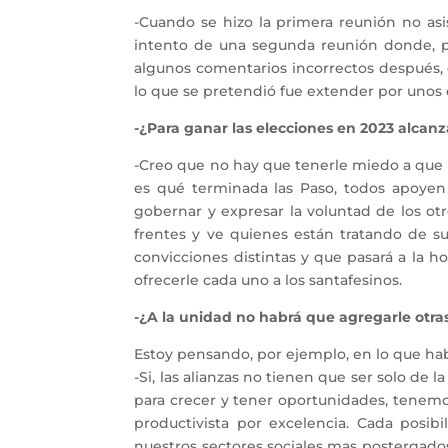
-Cuando se hizo la primera reunión no a
intento de una segunda reunión donde, p
algunos comentarios incorrectos después,
lo que se pretendió fue extender por unos d
-¿Para ganar las elecciones en 2023 alcanz
-Creo que no hay que tenerle miedo a que 
es qué terminada las Paso, todos apoyen
gobernar y expresar la voluntad de los o
frentes y ve quienes están tratando de s
convicciones distintas y que pasará a la
ofrecerle cada uno a los santafesinos.
-¿A la unidad no habrá que agregarle otra
Estoy pensando, por ejemplo, en lo que hab
-Si, las alianzas no tienen que ser solo de 
para crecer y tener oportunidades, tenemo
productivista por excelencia. Cada posi
nuestros sectores sociales mas postergado