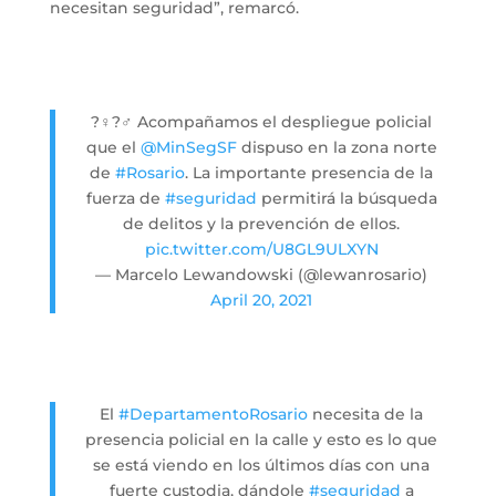
necesitan seguridad”, remarcó.
?‍♀️?‍♂️ Acompañamos el despliegue policial
que el
@MinSegSF
dispuso en la zona norte
de
#Rosario
. La importante presencia de la
fuerza de
#seguridad
permitirá la búsqueda
de delitos y la prevención de ellos.
pic.twitter.com/U8GL9ULXYN
— Marcelo Lewandowski (@lewanrosario)
April 20, 2021
El
#DepartamentoRosario
necesita de la
presencia policial en la calle y esto es lo que
se está viendo en los últimos días con una
fuerte custodia, dándole
#seguridad
a