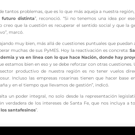
de tantos problemas, que es lo que más aqueja a nuestra región,
 futuro distinta
”, reconoció. “Si no tenemos una idea por es
ero creo que la cuestión es recuperar el sentido social y que la
tivo”, marcó.
bajando muy bien, más allá de cuestiones puntuales que puedan 
perar muchas de sus PyMES. Hoy la reactivación es concreta:
Sa
ndemia y va en línea con lo que hace Nación, donde hay proye
 que estamos bien en eso y se debe reforzar con otras cuestiones
 sector productivo de nuestra región es no tener vuelos di
sur. Incluso las empresas rosarinas tienen que hacer base en
aña y en el tiempo que llevamos de gestión”, indicó.
lta un poder integral, no solo desde la representación legisla
ón verdadera de los intereses de Santa Fe, que nos incluya a t
los santafesinos
”.