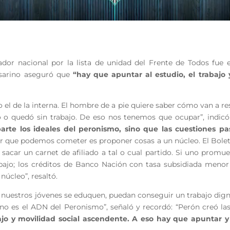
ador nacional por la lista de unidad del Frente de Todos fue 
rosarino aseguró que
“hay que apuntar al estudio, el trabajo 
.
 el de la interna. El hombre de a pie quiere saber cómo van a re
o o quedó sin trabajo. De eso nos tenemos que ocupar”, indi
rte los ideales del peronismo, sino que las cuestiones p
ror que podemos cometer es proponer cosas a un núcleo. El Bolet
sacar un carnet de afiliado a tal o cual partido. Si uno promuev
bajo; los créditos de Banco Nación con tasa subsidiada menor 
núcleo”, resaltó.
e nuestros jóvenes se eduquen, puedan conseguir un trabajo dign
no es el ADN del Peronismo”, señaló y recordó: “Perón creó las
ajo y movilidad social ascendente. A eso hay que apuntar y