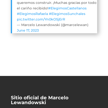
queremos construir. ¡Muchas gracias por todo
el cariño recibido!
#ElegimosCastellanos
#ElegimosRafaela
#ElegimosSunchales
pic.twitter.com/Yn0kO5jErR
— Marcelo Lewandowski (@marcelewan)
June 17, 2023
Sitio oficial de Marcelo
Lewandowski